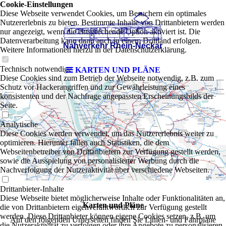
Cookie-Einstellungen
Diese Webseite verwendet Cookies, um Besuchern ein optimales
Nutzererlebnis zu bieten. Bestimmte Inhalte von Drittanbietern werden
nur angezeigt, wenn die entsprechende Option aktiviert ist. Die
Datenverarbeitung kann dann auch in einem Drittland erfolgen.
Weitere Informationen hierzu in der Datenschutzerklärung.
Technisch notwendige
KARTEN UND PLÄNE
Diese Cookies sind zum Betrieb der Webseite notwendig, z.B. zum
Schutz vor Hackerangriffen und zur Gewährleistung eines
konsistenten und der Nachfrage angepassten Erscheinungsbilds der
Seite.
Analytische
Diese Cookies werden verwendet, um das Nutzererlebnis weiter zu
optimieren. Hierunter fallen auch Statistiken, die dem
Webseitenbetreiber von Drittanbietern zur Verfügung gestellt werden,
sowie die Ausspielung von personalisierter Werbung durch die
Nachverfolgung der Nutzeraktivität über verschiedene Webseiten.
Drittanbieter-Inhalte
Diese Webseite bietet möglicherweise Inhalte oder Funktionalitäten an,
Karten und Pläne
die von Drittanbietern eigenverantwortlich zur Verfügung gestellt
werden. Diese Drittanbieter können eigene Cookies setzen, z.B. um
Auf den folgenden Unterseiten finden Sie Linien- und Fahrpläne
die Nutzeraktivität zu verfolgen oder ihre Angebote zu personalisieren