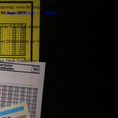
ezeigt, wenn die entsprechende Option aktiviert ist. Die
Karten und Pläne
Bilder
d der Nachfrage angepassten Erscheinungsbilds der Seite.
on Drittanbietern zur Verfügung gestellt werden, sowie die
den. Diese Drittanbieter können eigene Cookies setzen, z.B. um die