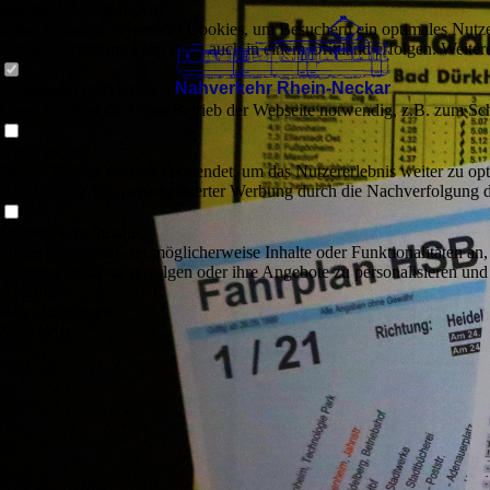
Cookie-Einstellungen
Diese Webseite verwendet Cookies, um Besuchern ein optimales Nutzerer
Datenverarbeitung kann dann auch in einem Drittland erfolgen. Weiter
Technisch notwendige
Diese Cookies sind zum Betrieb der Webseite notwendig, z.B. zum Sch
Analytische
Diese Cookies werden verwendet, um das Nutzererlebnis weiter zu optim
Ausspielung von personalisierter Werbung durch die Nachverfolgung de
Drittanbieter-Inhalte
Diese Webseite bietet möglicherweise Inhalte oder Funktionalitäten an,
Nutzeraktivität zu verfolgen oder ihre Angebote zu personalisieren und
Ablehnen
Alle akzeptieren
Speichern